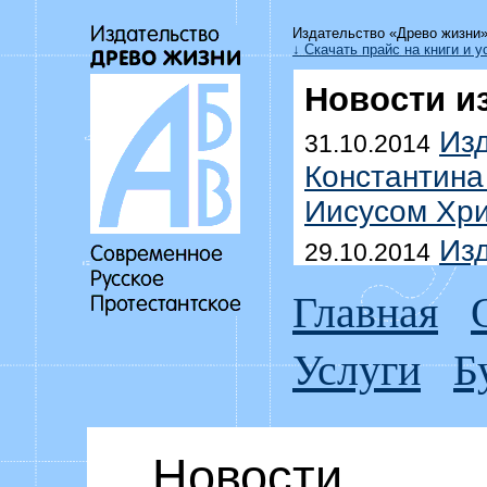
Издательство «Древо жизни
↓ Скачать прайс на книги и у
Новости и
Изд
31.10.2014
Константина
Иисусом Хри
Изд
29.10.2014
Уоммака «Да
Главная
побеждать г
Услуги
Б
Выш
18.07.2014
Дмитрия До
домоправит
Новости
Изд
15.07.2014