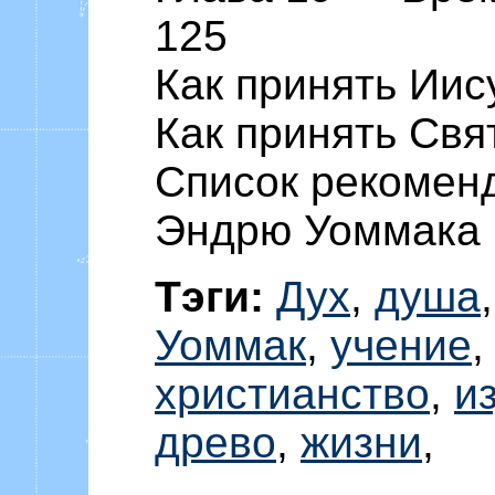
125
Как принять Иис
Как принять Свя
Список рекомен
Эндрю Уоммака 
Тэги:
Дух
,
душа
Уоммак
,
учение
христианство
,
и
древо
,
жизни
,