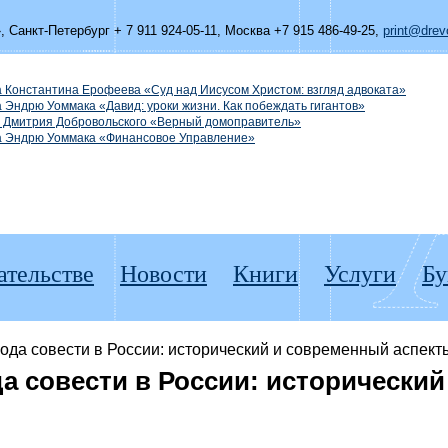
»,
Санкт-Петербург + 7 911 924-05-11
,
Москва +7 915 486-49-25
,
print@drevo
а Константина Ерофеева «Суд над Иисусом Христом: взгляд адвоката»
а Эндрю Уоммака «Давид: уроки жизни. Как побеждать гигантов»
а Дмитрия Добровольского «Верный домоправитель»
га Эндрю Уоммака «Финансовое Управление»
ательстве
Новости
Книги
Услуги
Бу
ода совести в России: исторический и современный аспекты
а совести в России: исторически