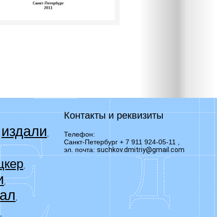
Контакты и реквизиты
издали
,
,
Телефон:
Санкт-Петербург + 7 911 924-05-11
,
эл. почта:
suchkov.dmitriy@gmail.com
цкер
,
и
,
ал
,
,