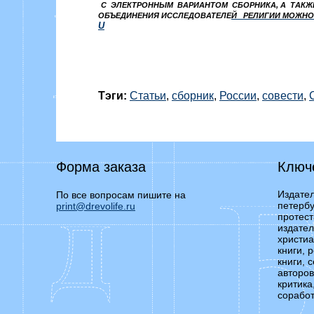
С
ЭЛЕКТРОННЫМ
ВАРИАНТОМ
СБОРНИКА, А
ТАКЖ
ОБЪЕДИНЕНИЯ ИССЛЕДОВАТЕЛ
E
Й
РЕЛИГИИ МОЖН
U
Тэги:
Статьи
,
сборник
,
России
,
совести
,
Форма заказа
Ключ
Издател
По все вопросам пишите на
петербу
print@drevolife.ru
протест
издател
христиа
книги, 
книги, 
авторов
критика
соработ