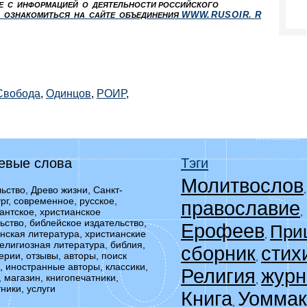
Е
С
ИНФОРМАЦИЕЙ
О
ДЕЯТЕЛЬНОСТИ РОССИЙСКОГО
W
W
W.
R
U
S
O
I
R.
R
О
ОЗНАКОМИТЬСЯ
НА
САЙТЕ
ОБЪЕДИНЕНИЯ
Свобода
,
Одинцов
,
РОИР
,
евые слова
Тэги
Молитвослов
ьство, Древо жизни, Санкт-
рг, современное, русское,
православие
,
антское, христианское
ьство, библейское издательство,
Ерофеев
При
нская литература, христианские
,
религиозная литература, библия,
сборник
стих
серии, отзывы, авторы, поиск
,
, иностранные авторы, классики,
Религия
журн
, магазин, книгопечатники,
,
ники, услуги
Книга
Уоммак
,