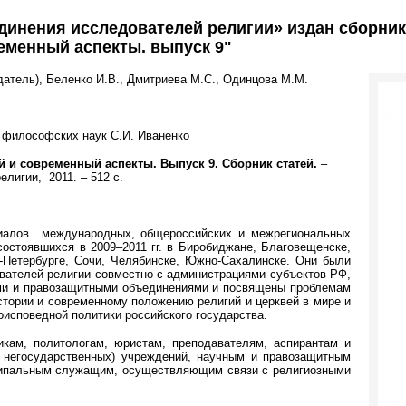
динения исследователей религии» издан сборник
еменный аспекты. выпуск 9"
атель), Беленко И.В., Дмитриева М.С., Одинцова М.М.
р философских наук С.И. Иваненко
й и современный аспекты. Выпуск 9. Сборник статей.
–
елигии,
2011.
–
512 с.
иалов
международных, общероссийских и межрегиональных
состоявшихся в 2009
–
2011 гг. в Биробиджане, Благовещенске,
-Петербурге, Сочи, Челябинске, Южно-Сахалинске. Они были
вателей религии совместно с администрациями субъектов РФ,
ми и правозащитными объединениями и посвящены проблемам
стории и современному положению религий и церквей в мире и
оисповедной политики российского государства.
икам, политологам, юристам, преподавателям, аспирантам и
и негосударственных) учреждений, научным и правозащитным
иципальным служащим, осуществляющим связи с религиозными