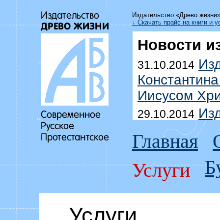
Издательство «Древо жизни
↓ Скачать прайс на книги и у
Новости и
Изд
31.10.2014
Константина
Иисусом Хри
Изд
29.10.2014
Уоммака «Да
Главная
побеждать г
Б
Выш
Услуги
18.07.2014
Дмитрия До
домоправит
Услуги
Изд
15.07.2014