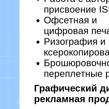
присвоение I
Офсетная и
цифровая печ
Ризография и
ксерокопиров
Брошюровочн
переплетные 
Графический д
рекламная про