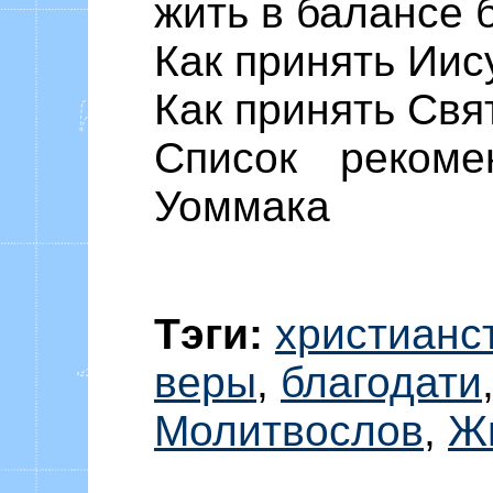
жить в балансе 
Как принять Иис
Как принять Свя
Список реком
Уоммака
Тэги:
христианс
веры
,
благодати
Молитвослов
,
Ж