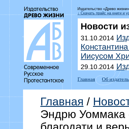
Издательство «Древо жизни
↓ Скачать прайс на книги и у
Новости и
Изд
31.10.2014
Константина
Иисусом Хри
Изд
29.10.2014
Уоммака «Да
Главная
Об издатель
побеждать г
Выш
18.07.2014
Главная
/
Новос
Дмитрия До
Эндрю Уоммака 
домоправит
Изд
благодати и вер
15.07.2014