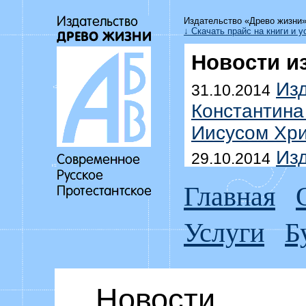
Издательство «Древо жизни
↓ Скачать прайс на книги и у
Новости и
Изд
31.10.2014
Константина
Иисусом Хри
Изд
29.10.2014
Уоммака «Да
Главная
побеждать г
Услуги
Б
Выш
18.07.2014
Дмитрия До
домоправит
Новости
Изд
15.07.2014