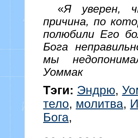
«
Я уверен, ч
причина, по кото
полюбили Его бо
Бога неправильн
мы недопонима
Уоммак
Тэги:
Эндрю
,
Уо
тело
,
молитва
,
И
Бога
,