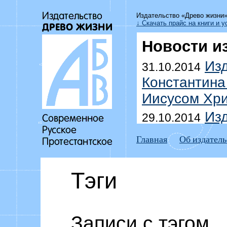
Издательство «Древо жизни
↓ Скачать прайс на книги и у
Новости и
Изд
31.10.2014
Константина
Иисусом Хри
Изд
29.10.2014
Уоммака «Да
Главная
Об издатель
побеждать г
Выш
18.07.2014
Тэги
Дмитрия До
домоправит
Изд
Записи с тэгом
15.07.2014