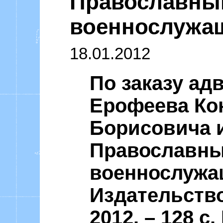
Православны
Уоммака «Ф
военнослужа
18.01.2012
По заказу ад
Ерофеева Ко
Борисовича 
Православны
военнослужащ
Издательство
2012. – 128 с.