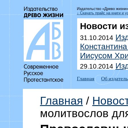
Издательство «Древо жизни
↓ Скачать прайс на книги и у
Новости и
Изд
31.10.2014
Константина
Иисусом Хри
Изд
29.10.2014
Уоммака «Да
Главная
Об издатель
побеждать г
Выш
18.07.2014
Главная
/
Новос
Дмитрия До
молитвослов дл
домоправит
Изд
15.07.2014