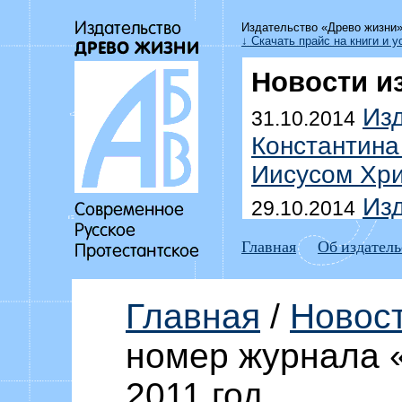
Издательство «Древо жизни
↓ Скачать прайс на книги и у
Новости и
Изд
31.10.2014
Константина
Иисусом Хри
Изд
29.10.2014
Уоммака «Да
Главная
Об издатель
побеждать г
Выш
18.07.2014
Главная
/
Новос
Дмитрия До
номер журнала «
домоправит
Изд
2011 год
15.07.2014