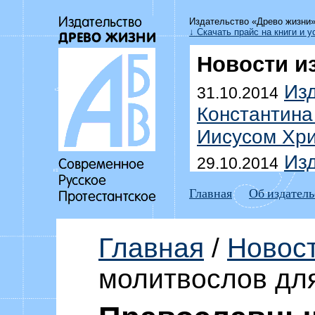
Издательство «Древо жизни
↓ Скачать прайс на книги и у
Новости и
Изд
31.10.2014
Константина
Иисусом Хри
Изд
29.10.2014
Уоммака «Да
Главная
Об издатель
побеждать г
Выш
18.07.2014
Главная
/
Новос
Дмитрия До
молитвослов дл
домоправит
Изд
15.07.2014