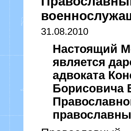
Православны
Уоммака «Ф
военнослужа
31.08.2010
Настоящий М
является дар
адвоката Кон
Борисовича 
Православно
православны