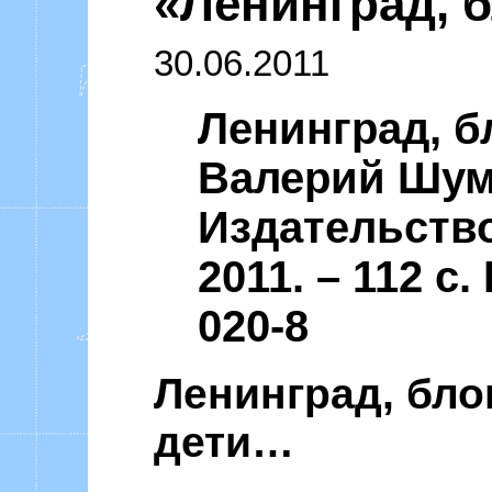
«Ленинград, б
Уоммака «Ф
30.06.2011
Ленинград, б
Валерий Шуми
Издательство
2011. – 112 с.
020-8
Ленинград, бло
дети…