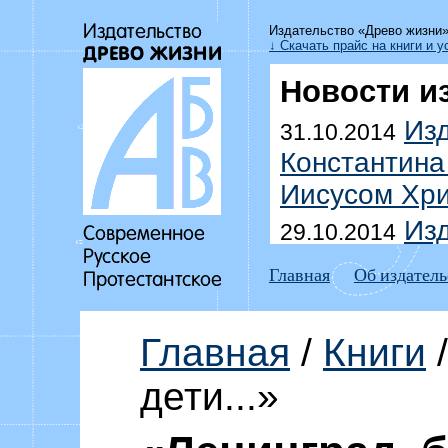
Издательство «Древо жизни
↓ Скачать прайс на книги и у
Новости и
Изд
31.10.2014
Константина
Иисусом Хри
Изд
29.10.2014
Уоммака «Да
Главная
Об издатель
побеждать г
Выш
18.07.2014
Главная
/
Книги
/
Дмитрия До
дети...»
домоправит
Изд
15.07.2014