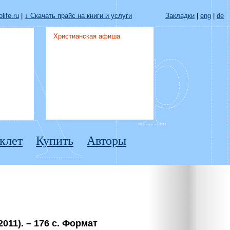
life.ru
|
↓ Скачать прайс на книги и услуги
Закладки
|
eng
|
de
Христианская афиша
клет
Купить
Авторы
011). – 176 c. Формат