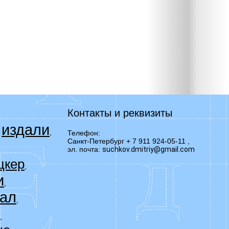
Контакты и реквизиты
издали
,
,
Телефон:
Санкт-Петербург + 7 911 924-05-11
,
эл. почта:
suchkov.dmitriy@gmail.com
цкер
,
и
,
ал
,
,