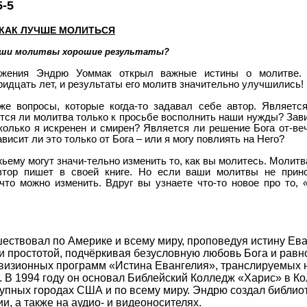
5-5
КАК ЛУЧШЕ МОЛИТЬСЯ
аши молитвы хорошие результаты?
ужения Эндрю Уоммак открыл важные истины о молитве. 
идцать лет, и результаты его молитв значительно улучшились!
же вопросы, которые когда-то задавал себе автор. Являетс
тся ли молитва только к просьбе восполнить наши нужды? Зав
сколько я искренен и смирен? Является ли решение Бога от-ве
исит ли это только от Бога – или я могу повлиять на Него?
ьему могут значи-тельно изменить то, как вы молитесь. Молитв
автор пишет в своей книге. Но если ваши молитвы не прин
что можно изменить. Вдруг вы узнаете что-то новое про то,
ествовал по Америке и всему миру, проповедуя истину Ева
и простотой, подчёркивая безусловную любовь Бога и равн
визионных программ «Истина Евангелия», транслируемых н
 В 1994 году он основал Библейский Колледж «Харис» в Ко
упных городах США и по всему миру. Эндрю создал библио
и, а также на аудио- и видеоносителях.