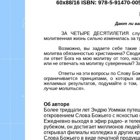
60x88/16 ISBN: 978-5-91470-00
Дают ли в
ЗА ЧЕТЫРЕ ДЕСЯТИЛЕТИЯ
сл
молитвенная жизнь сильно изменилась за тр
Возможно, вы задаете себе такие 
молитва обязанностью христианина? Своди
ли ответ Бога на мою молитву от того, на
или не отвечать на молитву суверенным? Зав
Ответы на эти вопросы по Слову Бож
ограничивается принципами, о которых 
желаемых результатов, подумайте о том, 
лучше молиться»
.
Об авторе
Более тридцати лет Эндрю Уоммак путеш
откровением Слова Божьего с ясностью 
Ежедневно выходя в эфир радио- и теле
рубежом, он достигает миллионов людей.
открывал филиалы колледжа в других кр
Слова Божьего в виде печатной продукци