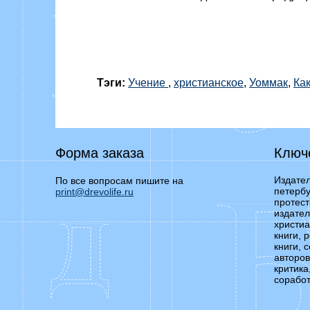
Тэги:
Учение
,
христианское
,
Уоммак
,
Ка
Форма заказа
Ключ
Издател
По все вопросам пишите на
петербу
print@drevolife.ru
протест
издател
христиа
книги, 
книги, 
авторов
критика
соработ