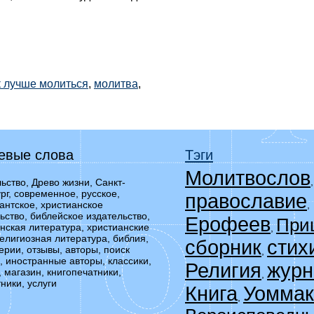
к лучше молиться
,
молитва
,
евые слова
Тэги
Молитвослов
ьство, Древо жизни, Санкт-
рг, современное, русское,
православие
,
антское, христианское
ьство, библейское издательство,
Ерофеев
При
нская литература, христианские
,
религиозная литература, библия,
сборник
стих
серии, отзывы, авторы, поиск
,
, иностранные авторы, классики,
Религия
журн
, магазин, книгопечатники,
,
ники, услуги
Книга
Уоммак
,