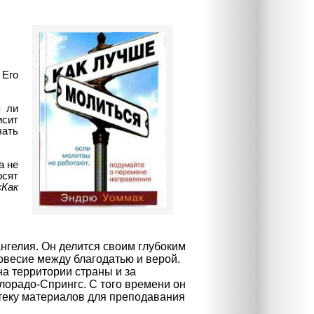
Его
я ли
исит
чать
а не
осят
«Как
нгелия. Он делится своим глубоким
овесие между благодатью и верой.
а территории страны и за
лорадо-Спрингс. С того времени он
теку материалов для преподавания