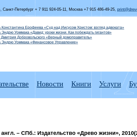
»,
Санкт-Петербург + 7 911 924-05-11
,
Москва +7 915 486-49-25
,
print@drevo
а Константина Ерофеева «Суд над Иисусом Христом: взгляд адвоката»
а Эндрю Уоммака «Давид: уроки жизни. Как побеждать гигантов»
а Дмитрия Добровольского «Верный домоправитель»
га Эндрю Уоммака «Финансовое Управление»
ательстве
Новости
Книги
Услуги
Бу
 англ. – СПб.: Издательство «Древо жизни», 2010(2