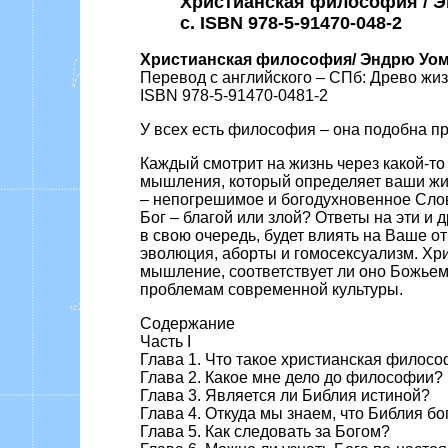
Христианская философия / Энд
c. ISBN 978-5-91470-048-2
Христианская философия/ Эндрю Уо
Перевод с английского – СПб: Древо жизн
ISBN 978-5-91470-0481-2
У всех есть философия – она подобна п
Каждый смотрит на жизнь через какой-то
мышления, который определяет ваши жиз
– непогрешимое и богодухновенное Слово
Бог – благой или злой? Ответы на эти 
в свою очередь, будет влиять на Ваше о
эволюция, аборты и гомосексуализм. Хр
мышление, соответствует ли оно Божьем
проблемам современной культуры.
Содержание
Часть I
Глава 1. Что такое христианская
филосо
Глава 2. Какое мне дело до философии?
Глава 3. Является ли Библия истиной?
Глава 4. Откуда мы знаем, что Библия б
Глава 5. Как следовать за Богом?