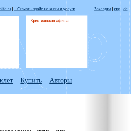
life.ru
|
↓ Скачать прайс на книги и услуги
Закладки
|
eng
|
de
Христианская афиша
клет
Купить
Авторы