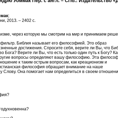
рю Уоммак Пер. с англ. – СПб.: Издательство «Д
ммак
;
и, 2013. – 2402 c.
ризме, через которую мы смотрим на мир и принимаем реше
 фильтр. Библия называет его философией. Это образ
ненные достижения. Спросите себя, верите ли Вы, что Би
 Бога? Верите ли Вы, что есть только один путь к Богу? К
и другие вопросы определяют вашу философию. Эта
филосо
тношение к таким острым вопросам, как креационизм и
истианская
философия
обращает внимание на наше
у Слову. Она помогает нам определиться в своем отношени
фия
?
огодухновенна?