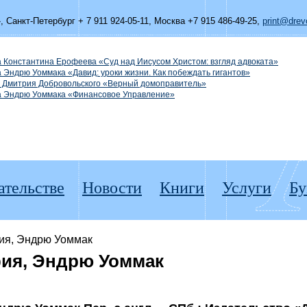
»,
Санкт-Петербург + 7 911 924-05-11
,
Москва +7 915 486-49-25
,
print@drevo
а Константина Ерофеева «Суд над Иисусом Христом: взгляд адвоката»
а Эндрю Уоммака «Давид: уроки жизни. Как побеждать гигантов»
а Дмитрия Добровольского «Верный домоправитель»
га Эндрю Уоммака «Финансовое Управление»
ательстве
Новости
Книги
Услуги
Бу
ия, Эндрю Уоммак
ия, Эндрю Уоммак