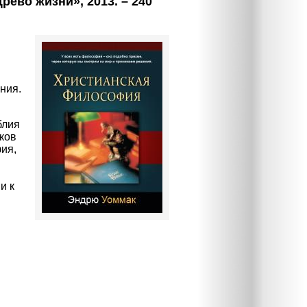
рево жизни», 2013. – 240
ния.
блия
аков
фия
,
и к