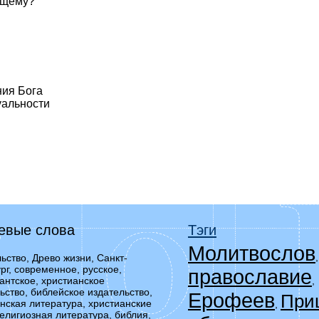
оящему?
ния Бога
уальности
евые слова
Тэги
Молитвослов
ьство, Древо жизни, Санкт-
рг, современное, русское,
православие
,
антское, христианское
ьство, библейское издательство,
Ерофеев
При
нская литература, христианские
,
религиозная литература, библия,