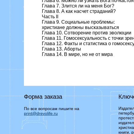
Глава 6. Можно ли узнать Бога по-наст
Глава 7. Злится ли на меня Бог?
Глава 8. А как насчет страданий?
Часть II
Глава 9. Социальные проблемы:
христиане должны высказываться
Глава 10. Сотворение против эволюции
Глава 11. Гомосексуальность с точки зре
Глава 12. Факты и статистика о гомосекс
Глава 13. Аборты
Глава 14. В мире, но не от мира
Форма заказа
Ключ
Издател
По все вопросам пишите на
петербу
print@drevolife.ru
протест
издател
христиа
книги, 