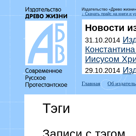
Издательство «Древо жизни
↓ Скачать прайс на книги и у
Новости и
Изд
31.10.2014
Константина
Иисусом Хри
Изд
29.10.2014
Уоммака «Да
Главная
Об издатель
побеждать г
Выш
18.07.2014
Тэги
Дмитрия До
домоправит
Изд
Записи с тэгом
15.07.2014