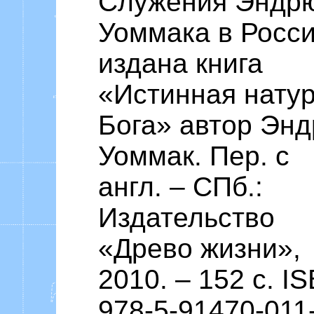
Служения Эндр
Уоммака в Росс
издана книга
«Истинная нату
Бога» автор Эн
Уоммак. Пер. с
англ. – СПб.:
Издательство
«Древо жизни»,
2010. – 152 c. I
978-5-91470-011