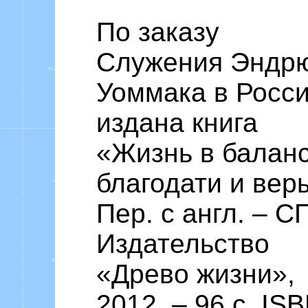
По заказу
Служения Эндр
Уоммака в Росси
издана книга
«Жизнь в балан
благодати и вер
Пер. с англ. – СП
Издательство
«Древо жизни»,
2012. – 96 c. IS