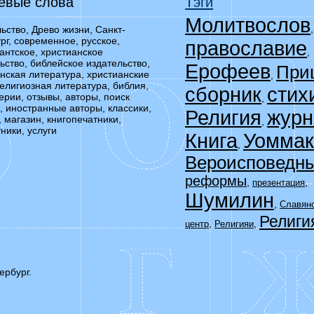
евые слова
Тэги
Молитвослов
ьство, Древо жизни, Санкт-
рг, современное, русское,
православие
,
антское, христианское
ьство, библейское издательство,
Ерофеев
При
нская литература, христианские
,
религиозная литература, библия,
сборник
стих
серии, отзывы, авторы, поиск
,
, иностранные авторы, классики,
Религия
журн
, магазин, книгопечатники,
,
ники, услуги
Книга
Уоммак
,
Вероисповедн
реформы
,
,
презентация
Шумилин
,
Славян
Религи
,
,
центр
Религияи
ербург.