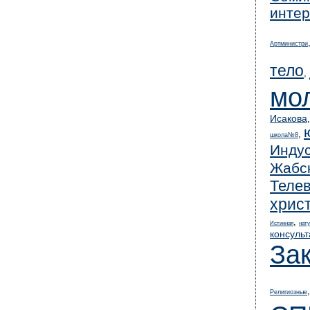
интер
Артминистри
тело
,
мо
Исакова
,
школа№8
Инду
Жабс
Теле
хрис
,
Истинная
нату
консульт
За
Религиозные