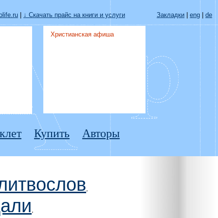
life.ru
|
↓ Скачать прайс на книги и услуги
Закладки
|
eng
|
de
Христианская афиша
клет
Купить
Авторы
литвослов
,
дали
,