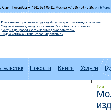
»,
Санкт-Петербург + 7 911 924-05-11
,
Москва +7 915 486-49-25
,
print@drevo
а Константина Ерофеева «Суд над Иисусом Христом: взгляд адвоката»
а Эндрю Уоммака «Давид: уроки жизни. Как побеждать гигантов»
а Дмитрия Добровольского «Верный домоправитель»
га Эндрю Уоммака «Финансовое Управление»
ательстве
Новости
Книги
Услуги
Бу
Тэги
Мо
из