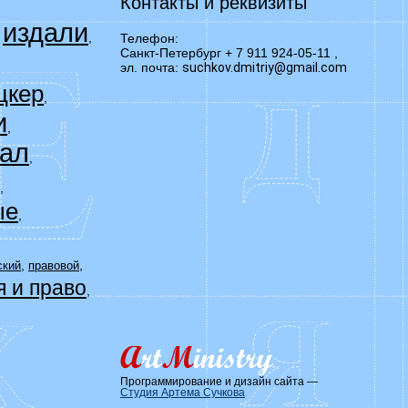
Контакты и реквизиты
издали
,
,
Телефон:
Санкт-Петербург + 7 911 924-05-11
,
эл. почта:
suchkov.dmitriy@gmail.com
цкер
,
и
,
ал
,
,
ые
,
,
,
ский
правовой
я и право
,
Программирование и дизайн сайта —
Студия Артема Сучкова