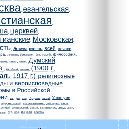
сква
евангельская
,
,
истианская
,
ша
церквей
,
,
тианские
Московская
,
,
сть
всей
Эгоизм
корень
печали
,
,
,
,
,
ура
философия
,
,
,
,
,
,
Изменения
без
усилий
Загребина
Думский
,
,
,
,
ерство
Ковжун
Вадим
в:
(1900
г.
,
,
,
,
,
Российской
империи
аль
1917
г.)
религиозные
,
,
,
ды и вероисповедные
мы в Российской
рии
У вас уже
,
,
,
,
,
,
вас
уже
есть
обуздание
эмоций
,
,
,
,
,
действует
хвала
обуздание эмоций
христианское учение
,
,
,
,
,
,
,
Дмитрий
Добровольский
Верный
домоправитель
давид
уроки
,
,
,
,
,
суд
над
Иисусом
Христом
гантов