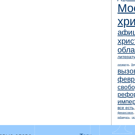
Мо
хр
афи
хрис
обла
литерат
,
литератур
Лид
вызо
февр
свобо
рефор
импе
все есть
финансовое
,
побеждать
ги