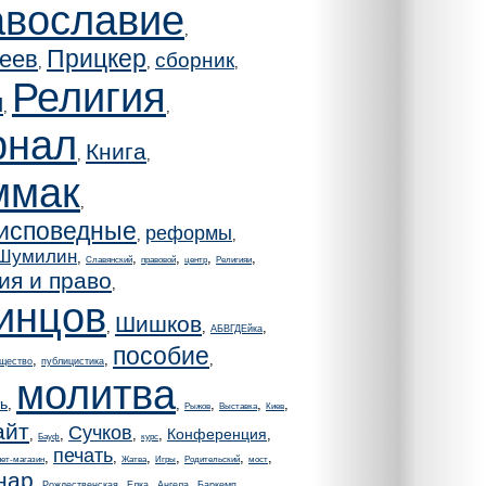
авославие
,
Прицкер
еев
сборник
,
,
,
Религия
и
,
,
рнал
Книга
,
,
ммак
,
исповедные
реформы
,
,
Шумилин
,
,
,
,
,
Славянский
правовой
центр
Религияи
ия и право
,
инцов
Шишков
,
,
,
АБВГДЕйка
пособие
,
,
,
бщество
публицистика
молитва
ь
,
,
,
,
,
Рыжов
Выставка
Киев
айт
Сучков
Конференция
,
,
,
,
,
Бауф
курс
печать
,
,
,
,
,
,
нет-магазин
Жатва
Игры
Родительский
мост
нар
,
,
,
,
,
Рождественская
Елка
Ангела
Баркемп