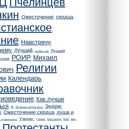
Ц
Пчелинцев
,
,
нкин
Ожесточение
сердца
,
,
,
истианское
,
ение
Навстречу
,
,
щему
Лучший
Лучший
,
,
,
профессии
РОИР
Михаил
ссии
,
,
,
Религии
ович
,
,
ии
Календарь
,
,
равочник
,
гиоведение
Как лучше
,
ься
Эндрю
я
,
,
,
Истинная натура Бога
к
Ожесточение сердца
душа и
,
,
Учение
,
,
,
,
,
,
Галкин
Константин
Мой
мир
к лучше молитьс
Протестанты