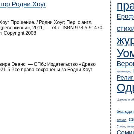
пр
тор Родни Хоуг
Ероф
оуг Прощение. / Родни Хоуг; Пер. с англ.
стих
рево жизни», 2011. — 74 c. ISBN 978-5-91470-
г Copyright 2008
жу
Уо
Веро
львира Эванс. — СПб.: Издательство «Древо
-021-5 Все права сохранены за Родни Хоуг
,
презентация
Религ
Од
Церковь и о
благодат
с
,
РОСХВЕ
,
Слово
интер
Семи