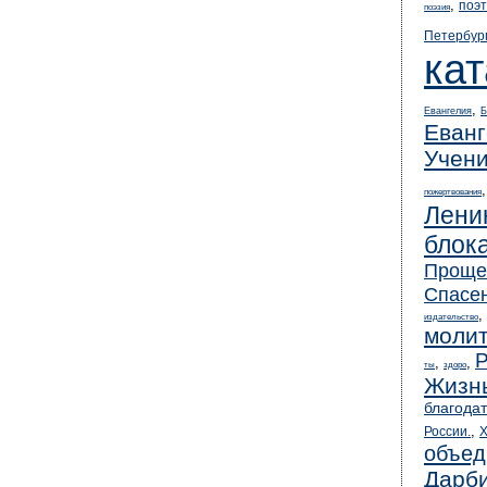
,
поэт
поэзия
Петербур
кат
,
Евангелия
Б
Еванг
Учени
пожертвования
Лени
блок
Проще
Спасе
,
издательство
моли
Р
,
,
ты
здоро
Жизн
благодат
,
России.
X
объед
Дарб