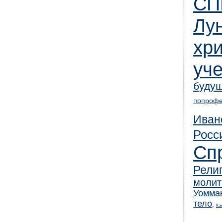
СП
Лу
хр
уч
буду
попрофе
Иван
Росс
Сп
Рели
молит
Уомма
тело
,
Ка