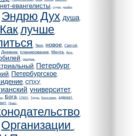
нет-евангелисты
,
,
,
студия
дизайна
Эндрю
Дух
душа
,
,
,
,
Как
лучше
,
,
литься
новое
,
,
,
,
Твое
Святой
Дневник
планирование
Мечта
,
,
,
,
,
Инта
юбилей
,
,
праздник
Петербург
стриальный
,
,
Петербургское
кий
,
,
видение
СПХУ
,
,
тианский
университет
,
,
Бога
,
,
,
,
,
,
адвокат
СПбХУ
Труды
Богословие
ра
ант
,
,
Право
конодательство
,
Организации
,
,