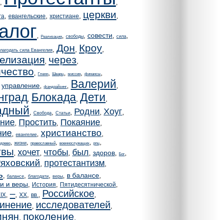
,
,
церкви
,
,
,
,
га
евангельские
христиане
алог
совести
,
,
,
,
,
свободы
сила
Реализация
Дон
Кроу
,
,
,
лагодать сила Евангелия
елизация
через
,
,
чество
,
,
,
,
,
Гленн
Шварц
миссия
финансы
Валерий
управление
,
,
,
,
фандрайзинг
нград
Блокада
Дети
,
,
,
адный
Родни
Хоуг
,
,
,
,
,
Свобода
Статьи
ние
Простить
Покаяние
,
,
,
христианство
ние
,
,
,
евангелие
,
,
,
,
,
жизни
древо
православный
военнослужащих
рпц
твы
хочет
чтобы
был
здоров
,
,
,
,
,
,
Бог
яховский
протестантизм
,
,
ь
в балансе
,
,
,
,
,
балансе
благодати
веры
и и веры
,
,
,
История
Пятидесятнической
–
Российское
,
,
,
,
,
IX
XX
вв.
инение
исследователей
,
,
инян
поколение
,
,