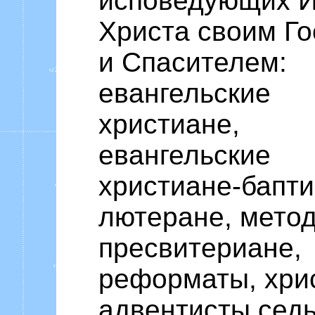
исповедующих И
Христа своим Г
и Спасителем:
евангельские
христиане,
евангельские
христиане-бапти
лютеране, метод
пресвитериане,
реформаты, хри
адвентисты сед