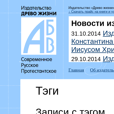
Издательство «Древо жизни
↓ Скачать прайс на книги и у
Новости и
Изд
31.10.2014
Константина
Иисусом Хри
Изд
29.10.2014
Уоммака «Да
Главная
Об издатель
побеждать г
Выш
18.07.2014
Тэги
Дмитрия До
домоправит
Изд
Записи с тэгом
15.07.2014