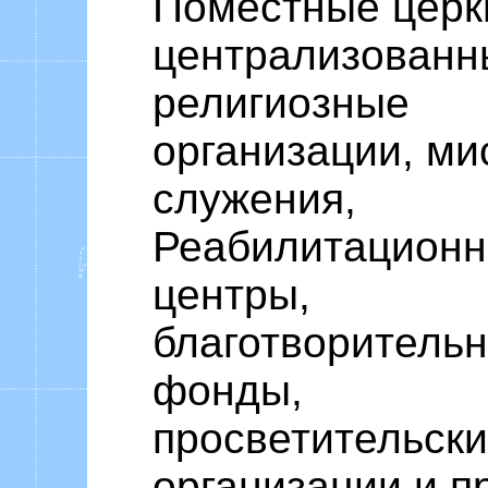
Поместные церк
централизованн
религиозные
организации, ми
служения,
Реабилитацион
центры,
благотворитель
фонды,
просветительск
организации и п