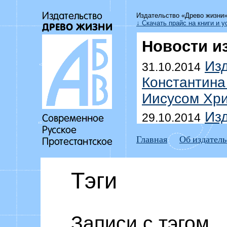
Издательство «Древо жизни
↓ Скачать прайс на книги и у
Новости и
Изд
31.10.2014
Константина
Иисусом Хри
Изд
29.10.2014
Уоммака «Да
Главная
Об издатель
побеждать г
Выш
18.07.2014
Тэги
Дмитрия До
домоправит
Изд
Записи с тэгом
15.07.2014