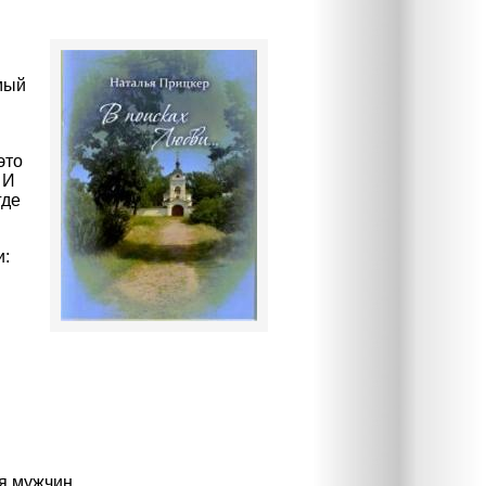
мый
это
 И
где
и:
в
еня мужчин…