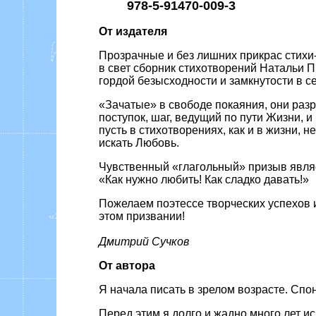
978-5-91470-009-3
От издателя
Прозрачные и без лишних прикрас стихи
в свет сборник стихотворений Натальи Пр
гордой безысходности и замкнутости в с
«Зачатые» в свободе покаяния, они разр
поступок, шаг, ведущий по пути Жизни, и
пусть в стихотворениях, как и в жизни, н
искать Любовь.
Чувственный «глагольный» призыв являе
«Как нужно любить! Как сладко давать!»
Пожелаем поэтессе творческих успехов 
этом призвании!
Дмитрий Сучков
От автора
Я начала писать в зрелом возрасте. Спо
Перед этим я долго и жадно много лет и