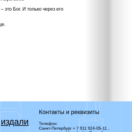
 это Бог. И только через его
це.
Контакты и реквизиты
издали
,
,
Телефон:
Санкт-Петербург + 7 911 924-05-11
,