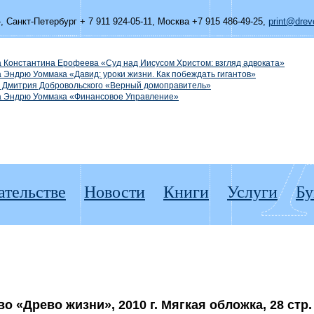
»,
Санкт-Петербург + 7 911 924-05-11
,
Москва +7 915 486-49-25
,
print@drevo
а Константина Ерофеева «Суд над Иисусом Христом: взгляд адвоката»
а Эндрю Уоммака «Давид: уроки жизни. Как побеждать гигантов»
а Дмитрия Добровольского «Верный домоправитель»
га Эндрю Уоммака «Финансовое Управление»
ательстве
Новости
Книги
Услуги
Бу
 «Древо жизни», 2010 г. Мягкая обложка, 28 cтр.