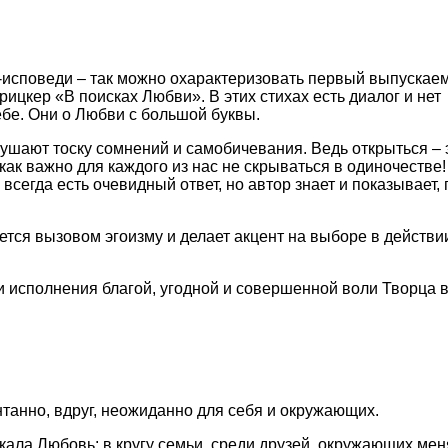
-исповеди – так можно охарактеризовать первый выпускае
ицкер «В поисках Любви». В этих стихах есть диалог и нет
ебе. Они о Любви с большой буквы.
ушают тоску сомнений и самобичевания. Ведь открыться – 
 как важно для каждого из нас не скрываться в одиночестве!
е всегда есть очевидный ответ, но автор знает и показывает, 
тся вызовом эгоизму и делает акцент на выборе в действи
и исполнения благой, угодной и совершенной воли Творца 
нтанно, вдруг, неожиданно для себя и окружающих.
скала Любовь: в кругу семьи, среди друзей, окружающих м